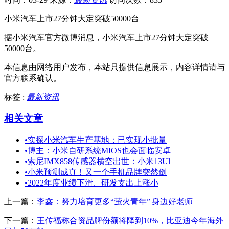
小米汽车上市27分钟大定突破50000台
据小米汽车官方微博消息，小米汽车上市27分钟大定突破
50000台。
本信息由网络用户发布，
本站只提供信息展示，内容详情请与
官方联系确认。
标签 :
最新资讯
相关文章
•
实探小米汽车生产基地：已实现小批量
•
博主：小米自研系统MIOS也会面临安卓
•
索尼IMX858传感器横空出世：小米13Ul
•
小米预测成真！又一个手机品牌突然倒
•
2022年度业绩下滑、研发支出上涨小
上一篇：
李鑫：努力培育更多“萤火青年”|身边好老师
下一篇：
王传福称合资品牌份额将降到10%，比亚迪今年海外