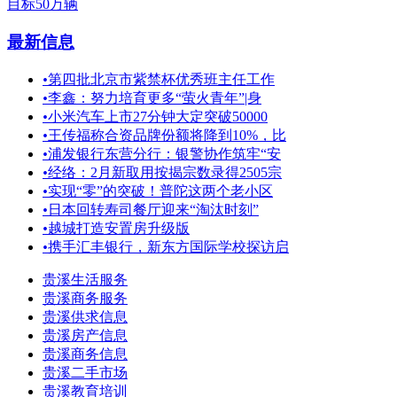
目标50万辆
最新信息
•
第四批北京市紫禁杯优秀班主任工作
•
李鑫：努力培育更多“萤火青年”|身
•
小米汽车上市27分钟大定突破50000
•
王传福称合资品牌份额将降到10%，比
•
浦发银行东营分行：银警协作筑牢“安
•
经络：2月新取用按揭宗数录得2505宗
•
实现“零”的突破！普陀这两个老小区
•
日本回转寿司餐厅迎来“淘汰时刻”
•
越城打造安置房升级版
•
携手汇丰银行，新东方国际学校探访启
贵溪生活服务
贵溪商务服务
贵溪供求信息
贵溪房产信息
贵溪商务信息
贵溪二手市场
贵溪教育培训