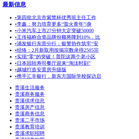
最新信息
•
第四批北京市紫禁杯优秀班主任工作
•
李鑫：努力培育更多“萤火青年”|身
•
小米汽车上市27分钟大定突破50000
•
王传福称合资品牌份额将降到10%，比
•
浦发银行东营分行：银警协作筑牢“安
•
经络：2月新取用按揭宗数录得2505宗
•
实现“零”的突破！普陀这两个老小区
•
日本回转寿司餐厅迎来“淘汰时刻”
•
越城打造安置房升级版
•
携手汇丰银行，新东方国际学校探访启
贵溪生活服务
贵溪商务服务
贵溪供求信息
贵溪房产信息
贵溪商务信息
贵溪二手市场
贵溪教育培训
贵溪求职招聘