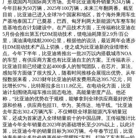
厂形成国内与国际两大市场。去年比亚迪海外销量为24万辆，
今年目标为50万辆，2025年100万辆，未来三年翻两番。截至
目前，比亚迪已进入全球78个国家和地区，首个海外乘用车生
产基地泰国工厂已奠基，巴西、匈牙利两大新能源汽车整车制
造基地也在计划建设中。在产品技术方面，王传福称比亚迪在
5月份会推出第五代DM混动技术，馈电油耗降至2.9升/百公
里，满油满电续航2000公里，根据他的说法，最近两年会逐步
往DM混动技术产品上切换，使之成为比亚迪新的业绩增长
点。今年下半年，比亚迪将推出一批20万以内搭载城市NOA
的车型，有供应商方案也有比亚迪自主的方案。王传福表示，
比亚迪目前已经建立起4000多人的智驾团队，在芯片、算法、
感知等方面做了很大投入，随着时间推移会展现出优势。从年
报数据来看，2023财年比亚迪的研发费用高达395.7亿元，同
比增长97%，比特斯拉多出111.8亿元。在电动化方面，比亚
迪计划围绕高端车推出固态电池、高能量密度产品。他还
称，“比亚迪的优势在于规模，能够拿到全球供应商最好的资
源和价格，供应商包括TI、华为、英伟达、地平线。”比亚迪
去年卖出302.4万辆汽车，不仅蝉联全球新能源汽车销量冠
军，还成为首家进入全球销量前十的中国品牌。王传福预计比
亚迪今年全年销量在2023年的基础增长至少20%以上，以此计
算，比亚迪今年的销量目标为360万辆。今年春节过后，比亚
迪率先推出多款价格更低的“荣耀版”车型，打响了车市新一轮