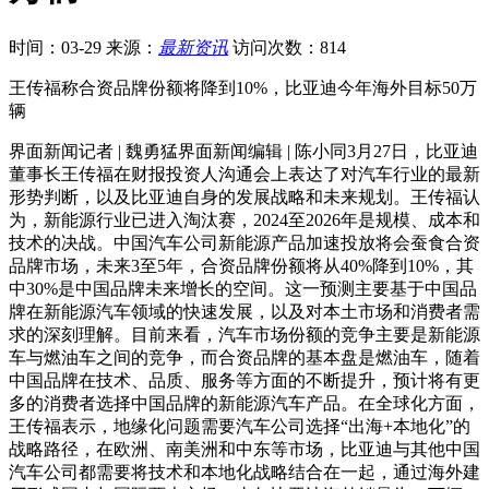
时间：03-29
来源：
最新资讯
访问次数：814
王传福称合资品牌份额将降到10%，比亚迪今年海外目标50万
辆
界面新闻记者 | 魏勇猛界面新闻编辑 | 陈小同3月27日，比亚迪
董事长王传福在财报投资人沟通会上表达了对汽车行业的最新
形势判断，以及比亚迪自身的发展战略和未来规划。王传福认
为，新能源行业已进入淘汰赛，2024至2026年是规模、成本和
技术的决战。中国汽车公司新能源产品加速投放将会蚕食合资
品牌市场，未来3至5年，合资品牌份额将从40%降到10%，其
中30%是中国品牌未来增长的空间。这一预测主要基于中国品
牌在新能源汽车领域的快速发展，以及对本土市场和消费者需
求的深刻理解。目前来看，汽车市场份额的竞争主要是新能源
车与燃油车之间的竞争，而合资品牌的基本盘是燃油车，随着
中国品牌在技术、品质、服务等方面的不断提升，预计将有更
多的消费者选择中国品牌的新能源汽车产品。在全球化方面，
王传福表示，地缘化问题需要汽车公司选择“出海+本地化”的
战略路径，在欧洲、南美洲和中东等市场，比亚迪与其他中国
汽车公司都需要将技术和本地化战略结合在一起，通过海外建