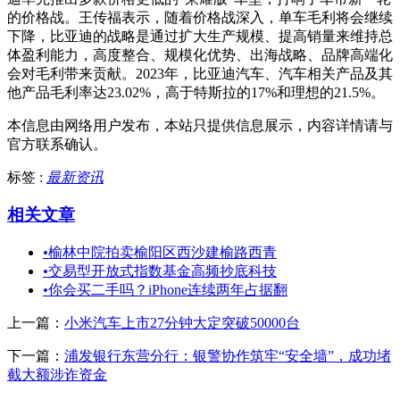
的价格战。王传福表示，随着价格战深入，单车毛利将会继续
下降，比亚迪的战略是通过扩大生产规模、提高销量来维持总
体盈利能力，高度整合、规模化优势、出海战略、品牌高端化
会对毛利带来贡献。2023年，比亚迪汽车、汽车相关产品及其
他产品毛利率达23.02%，高于特斯拉的17%和理想的21.5%。
本信息由网络用户发布，
本站只提供信息展示，内容详情请与
官方联系确认。
标签 :
最新资讯
相关文章
•
榆林中院拍卖榆阳区西沙建榆路西青
•
交易型开放式指数基金高频抄底科技
•
你会买二手吗？iPhone连续两年占据翻
上一篇：
小米汽车上市27分钟大定突破50000台
下一篇：
浦发银行东营分行：银警协作筑牢“安全墙”，成功堵
截大额涉诈资金