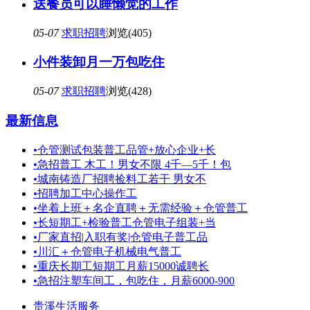
送餐员可以睡懒觉的工作
05-07
求职招聘
浏览(405)
小件装卸月一万包吃住
05-07
求职招聘
浏览(428)
最新信息
•
仓管测试包装普工品管+放心企业+长
•
急招普工 木工！男女不限 4千—5千！包
•
城南铸造厂招聘捡料工若干 男女不
•
招聘加工中心操作工
•
坐着上班＋名企直聘＋无需经验＋仓管普工
•
长短期工+检验普工仓管电子组装+当
•
厂家直招|入职有奖|仓管电子普工品
•
川汇＋仓管电子机械电气普工
•
重庆长期工短期工月薪15000诚聘长
•
急招注塑车间工，包吃住，月薪6000-900
贵溪生活服务