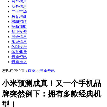
房产信息
商务信息
二手市场
教育培训
求职招聘
招商加盟
创业投资
展会信息
旅游信息
休闲娱乐
体育健身
最新资讯
最新推文
您现在的位置 :
首页
>
最新资讯
小米预测成真！又一个手机品
牌突然倒下：拥有多款经典机
型！