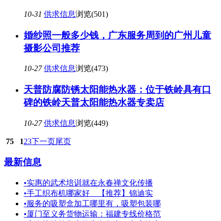
10-31
供求信息
浏览(501)
婚纱照一般多少钱，广东服务周到的广州儿童
摄影公司推荐
10-27
供求信息
浏览(473)
天普防腐防锈太阳能热水器：位于铁岭具有口
碑的铁岭天普太阳能热水器专卖店
10-27
供求信息
浏览(449)
75
1
2
3
下一页
尾页
最新信息
•
实惠的武术培训就在永春禅文化传播
•
手工织布机哪家好 【推荐】锦迪实
•
服务的吸塑盒加工哪里有，吸塑包装哪
•
厦门至义务货物运输：福建专线价格范