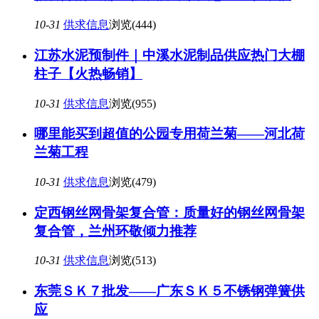
10-31
供求信息
浏览(444)
江苏水泥预制件｜中溪水泥制品供应热门大棚
柱子【火热畅销】
10-31
供求信息
浏览(955)
哪里能买到超值的公园专用荷兰菊——河北荷
兰菊工程
10-31
供求信息
浏览(479)
定西钢丝网骨架复合管：质量好的钢丝网骨架
复合管，兰州环敬倾力推荐
10-31
供求信息
浏览(513)
东莞ＳＫ７批发——广东ＳＫ５不锈钢弹簧供
应