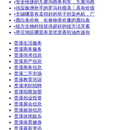
•
安全快捷的九寨沟商务包车，九寨沟商
•
供应株洲抢手的罗马柱模具｜具有价值
•
无锡哪里有卖得好的筒子纱染色机，广
•
鹿白条价格 长春物美价廉的鹿白条
•
炫方生物科技提供超好的炫方洁牙素
•
枣庄地区哪里有卖优质香煎油炸迷你
贵溪生活服务
贵溪商务服务
贵溪供求信息
贵溪房产信息
贵溪商务信息
贵溪二手市场
贵溪教育培训
贵溪求职招聘
贵溪招商加盟
贵溪创业投资
贵溪展会信息
贵溪旅游信息
贵溪休闲娱乐
贵溪体育健身
贵溪最新资讯