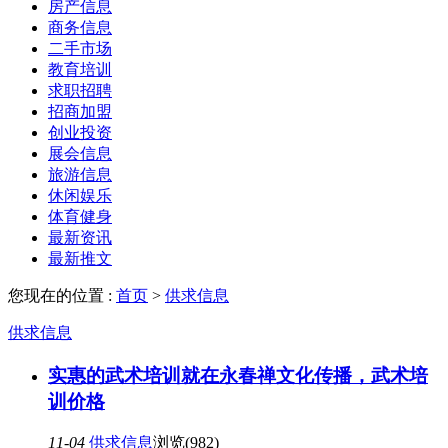
房产信息
商务信息
二手市场
教育培训
求职招聘
招商加盟
创业投资
展会信息
旅游信息
休闲娱乐
体育健身
最新资讯
最新推文
您现在的位置 :
首页
>
供求信息
供求信息
实惠的武术培训就在永春禅文化传播，武术培
训价格
11-04
供求信息
浏览(982)