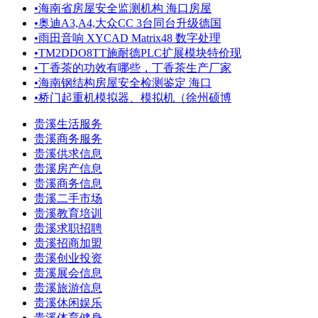
•
海南省房屋安全监测机构 海口房屋
•
奥迪A3,A4,大众CC 3台同台升级德国
•
雨田音响 XYCAD Matrix48 数字处理
•
TM2DDO8TT施耐德PLC扩展模块特价现
•
丁香茶的功效有哪些，丁香茶生产厂家
•
海南钢结构房屋安全检测鉴定 海口
•
桥门起重机模拟器、模拟机（徐州硕博
贵溪生活服务
贵溪商务服务
贵溪供求信息
贵溪房产信息
贵溪商务信息
贵溪二手市场
贵溪教育培训
贵溪求职招聘
贵溪招商加盟
贵溪创业投资
贵溪展会信息
贵溪旅游信息
贵溪休闲娱乐
贵溪体育健身