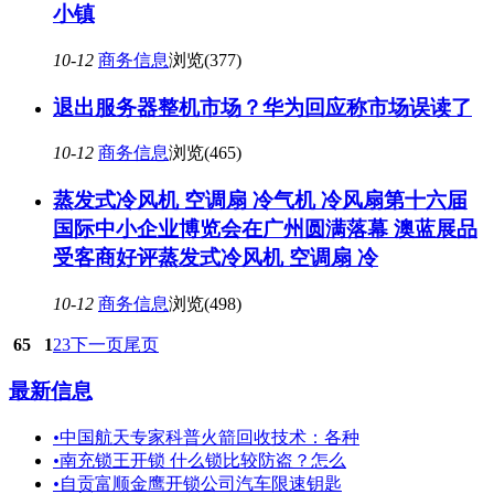
小镇
10-12
商务信息
浏览(377)
退出服务器整机市场？华为回应称市场误读了
10-12
商务信息
浏览(465)
蒸发式冷风机 空调扇 冷气机 冷风扇第十六届
国际中小企业博览会在广州圆满落幕 澳蓝展品
受客商好评蒸发式冷风机 空调扇 冷
10-12
商务信息
浏览(498)
65
1
2
3
下一页
尾页
最新信息
•
中国航天专家科普火箭回收技术：各种
•
南充锁王开锁 什么锁比较防盗？怎么
•
自贡富顺金鹰开锁公司汽车限速钥匙