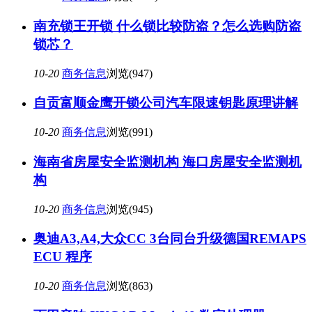
南充锁王开锁 什么锁比较防盗？怎么选购防盗
锁芯？
10-20
商务信息
浏览(947)
自贡富顺金鹰开锁公司汽车限速钥匙原理讲解
10-20
商务信息
浏览(991)
海南省房屋安全监测机构 海口房屋安全监测机
构
10-20
商务信息
浏览(945)
奥迪A3,A4,大众CC 3台同台升级德国REMAPS
ECU 程序
10-20
商务信息
浏览(863)