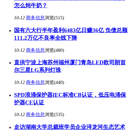
怎么炖牛奶？
10-12
商务信息
浏览(515)
国有六大行半年盈利6483亿日赚36亿 负债总额
111.2万亿不良率全线下降
10-12
商务信息
浏览(480)
直供宁波上海苏州福州厦门青岛LED欧司朗首
尔三星LG系列灯珠
10-12
商务信息
浏览(440)
SPD浪涌保护器IEC标准CB认证，低压电涌保
护器CE认证
10-12
商务信息
浏览(535)
走访湖南大学总裁班学员企业浔龙河生态艺术