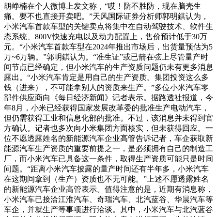
胡峥楠在个人微博上发文称，“哎！防不胜防，现在脑壳生
痛。要不也直接开卖吧。”天风国际证券分析师郭明錤认为，
小米汽车首款车型的关键卖点将集中在自动驾驶技术、软件生
态系统、800V快速充电以及动力配置上，售价预计低于30万
元。“小米汽车首款车型在2024年推出市场后，出货量预估为5
万~6万辆。”郭明錤认为。“准生证”或已箭在弦上尽管量产时
间节点已经确定，但小米汽车的生产资质问题仍未有更多消息
露出。“小米汽车肯定是用自己的生产资质。集团投资这么多
钱（进来），不可能拿别人的资质来生产。”多位小米汽车零
部件供应商向《每日经济新闻》记者表示。据路透社报道，今
年8月，小米已经获得国家发展改革委的批准生产电动汽车，
但仍需获得工业和信息化部的批准。不过，该消息并未得到官
方确认。记者也多次向小米集团方面核实，但未获得回应。一
位不愿透露姓名的新能源汽车企业高管告诉记者，车企获取新
能源汽车生产资质的重要前提之一，是必须拥有自己的制造工
厂，而小米汽车已具备这一条件，取得生产资质可能只是时间
问题。“距离小米汽车披露的量产时间还有半年多，小米汽车
在这期间拿到（生产）资质也不无可能。”上述不愿透露姓名
的新能源汽车企业高管表示。值得注意的是，近期有消息称，
小米汽车已接洽江淮汽车、奇瑞汽车、北汽蓝谷、华晨汽车等
车企，并就生产等事项进行洽谈。其中，小米汽车与北汽蓝谷