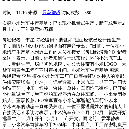
时间：11-16
来源：
最新资讯
访问次数：380
实探小米汽车生产基地：已实现小批量试生产，新车或明年2
月上市，三年要卖90万辆
每经记者：李星 每经编辑：裴健如“里面应该已经开始生产
了，前段时间远远能听到里面有声音传出。”日前，一位在小
米汽车生产基地附近工作的人员在接受《每日经济新闻》记者
采访时表示。日前，记者来到位于北京经开区的小米汽车工
厂，看到生产厂房已初见规模，办公大楼带有小米LOGO，大
货车和黄色工程车不时穿梭其间。小米汽车生产基地 图源：
每经记者 李星 摄在小米汽车工厂门口等待拜访对接人的零部
件供应商张海（化名）向记者透露，小米汽车一期工厂内四大
制造工艺（冲压、焊接、涂装、总装）车间均已建好，已开始
小批量试生产，生产好的车都停放在总装车间。自小米集团创
始人、董事长兼CEO雷军宣布小米进军智能汽车行业以来，
小米汽车的动态一直颇受关注。一位不愿透露姓名的知情人士
在接受记者采访时表示，小米汽车在下个月（12月）就要开始
批量生产，明年开年（2月）上市开卖。而此前，雷军曾表
示，小米汽车首款车将于2024年上半年量产。工厂保密制度严