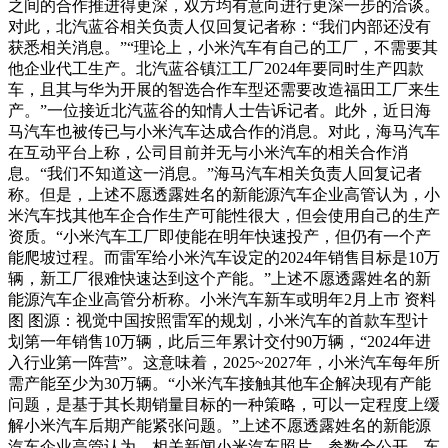
之间的合作推进得更深，双方均有意向进行更深一步的洽谈。
对此，北汽蓝谷相关负责人仅回复记者称：“我们内部还没有
获悉相关消息。”“理论上，小米汽车有自己的工厂，不需要其
他企业代工生产。北汽蓝谷镇江工厂2024年要同时生产四款
车，且其与华为开展的智选合作车型还需要改造福田工厂来生
产。”一位接近北汽蓝谷的知情人士告诉记者。此外，近日海
马汽车也被传已与小米汽车达成合作的消息。对此，海马汽车
在互动平台上称，公司目前并无与小米汽车的相关合作消
息。“我们不知道这一消息。”海马汽车相关负责人回复记者
称。但是，上述不愿透露姓名的新能源汽车企业高管认为，小
米汽车找其他车企合作生产可能性很大，但会使用自己的生产
资质。“小米汽车工厂即使能在明年快速投产，但仍有一个产
能爬坡过程。而雷军给小米汽车设定的2024年销售目标是10万
辆，新工厂很难快速达到这个产能。”上述不愿透露姓名的新
能源汽车企业高管分析称。小米汽车新车或明年2月上市 资料
图 图源：视觉中国按照雷军的规划，小米汽车的首款车型计
划第一年销售10万辆，此后三年累计交付90万辆，“2024年进
入行业第一阵营”。这意味着，2025~2027年，小米汽车每年所
需产能至少为30万辆。“小米汽车接触其他车企解决现有产能
问题，是基于其长期销量目标的一种策略，可以一定程度上缓
解小米汽车后期产能紧张问题。”上述不愿透露姓名的新能源
汽车企业高管认为。相关新闻小米汽车照片、参数全公开，车