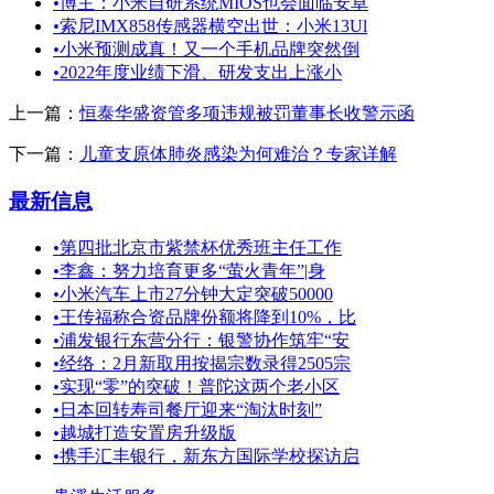
•
博主：小米自研系统MIOS也会面临安卓
•
索尼IMX858传感器横空出世：小米13Ul
•
小米预测成真！又一个手机品牌突然倒
•
2022年度业绩下滑、研发支出上涨小
上一篇：
恒泰华盛资管多项违规被罚董事长收警示函
下一篇：
儿童支原体肺炎感染为何难治？专家详解
最新信息
•
第四批北京市紫禁杯优秀班主任工作
•
李鑫：努力培育更多“萤火青年”|身
•
小米汽车上市27分钟大定突破50000
•
王传福称合资品牌份额将降到10%，比
•
浦发银行东营分行：银警协作筑牢“安
•
经络：2月新取用按揭宗数录得2505宗
•
实现“零”的突破！普陀这两个老小区
•
日本回转寿司餐厅迎来“淘汰时刻”
•
越城打造安置房升级版
•
携手汇丰银行，新东方国际学校探访启