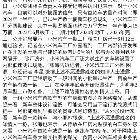
日，小米集团相关负责人在接受记者采访时也表示，对于小米
汽车，目前可以对外披露的信息，只有首款车的量产时间（即
2024年上半年）。已试生产数十辆新车按照规划，小米汽车工
厂分两期建设，其中一期占地面积约72万平方米，年产能为15
万辆，2023年6月竣工；二期计划于2024年动工，2025年完
工。公开消息显示，小米汽车一期工厂相关厂房已于6月12日
通过验收。记者在小米汽车工厂外围看到，工厂内部待开发和
正在开发的土地与已建好的标有1~5号的厂房与办公楼用铁丝
网隔开。“除厂房外，小米汽车工厂还为试生产的车辆设置了
内部低速测试场地。”张海告诉记者。小米汽车工厂外围 图
源：每经记者 李星 摄据上述不愿透露姓名的知情人士透露，
小米汽车工厂已经启动了一段时间的小批量试生产，目前生产
的车辆有数十辆。“工厂在今年年底会开始批量生产，为明年2
月车型上市做准备。”上述不愿透露姓名的知情人士称。日
前，一组小米汽车首款车型的车身细节图片在网络曝光。从谍
照来看，新车整体设计流畅，可能会采用当下流行的隐藏式门
把手，尾部能看到呈弧形的贯穿式尾灯造型。“从外形设计来
看，新车是一款轿车，与小鹏P7很像。”上述不愿透露姓名的
知情人士称。张海也表示，从停放在厂房内贴膜的白车身外形
来看，小米汽车首款车或是一辆“像跑车”的轿车。对于网络上
小米汽车白车身大量实拍图的曝光，负责小米汽车相关业务的