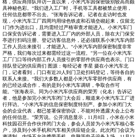
格，供应商排队拜访一直以来，小米汽车因保密级别较高而颇
具神秘色彩。“我们进入工厂时，手机等工具都被禁止使用，
任何信息都带不出去。”张海告诉记者。记者在走访时也发
现，小米汽车工厂四周均用绿色铁皮和石墙垒砌起来，仅留北
1门作为进出口，且均需经过严格审查才能进入。小米汽车门
口保安告诉记者，需要进入工厂内的外部人员，除在大门保安
亭进行扫码注册、登记访客信息外，还必须联系小米汽车内部
工作人员出来接引，才能进入。“小米汽车内部保密制度非常
严格，我们每次过来都需经过这一流程。”另一位在小米汽车
工厂门口等待内部工作人员接引的零部件供应商也表示。门口
排队登记的供应商们 图源：每经记者 李星 摄在小米汽车北
门，记者看到，门口有近20人到门卫处扫码登记，等待各自的
联系人来接。“我们大多数人都是小米汽车零部件供应商，有
的已经达成合作，有的是到小米汽车调研，争取合作可
能。”张海表示。同为小米汽车供应商的荣芳（化名）告诉记
者，他是参加完小米汽车闭门大会后，顺道来小米汽车工厂进
行拜访。“小米汽车的信息保密制度特别严。参加小米闭门大
会的企业代表，都已签署保密协议，不能对外透露大会上公布
的任何信息。”荣芳说。公开消息显示，11月8日，小米在小米
科技园召开合作伙伴闭门大会，参会人员皆为小米汽车核心客
户，涉及到小米手机和汽车相关供应链企业。此次闭门会议为
邀请制，内场不允许携带手机、电脑等电子设备入场。11月13