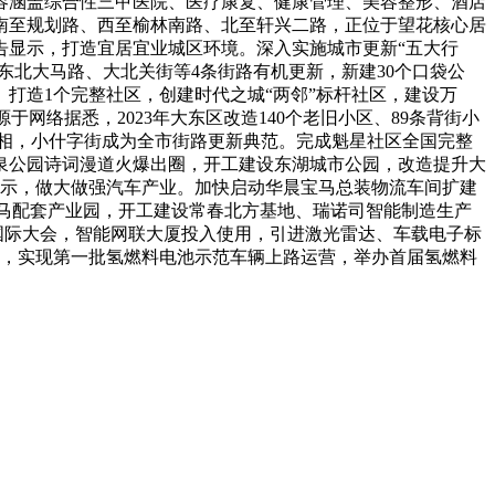
内容涵盖综合性三甲医院、医疗康复、健康管理、美容整形、酒店
南至规划路、西至榆林南路、北至轩兴二路，正位于望花核心居
报告显示，打造宜居宜业城区环境。深入实施城市更新“五大行
和东北大马路、大北关街等4条街路有机更新，新建30个口袋公
打造1个完整社区，创建时代之城“两邻”标杆社区，建设万
于网络据悉，2023年大东区改造140个老旧小区、89条背街小
彩亮相，小什字街成为全市街路更新典范。完成魁星社区全国完整
泉公园诗词漫道火爆出圈，开工建设东湖城市公园，改造提升大
告显示，做大做强汽车产业。加快启动华晨宝马总装物流车间扩建
宝马配套产业园，开工建设常春北方基地、瑞诺司智能制造生产
国际大会，智能网联大厦投入使用，引进激光雷达、车载电子标
站，实现第一批氢燃料电池示范车辆上路运营，举办首届氢燃料