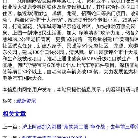
目——沈阳国际智慧健康城落址于此。资料显示，该项目总占地
物业等大健康专科医联体及配套设施工程，其中综合性医院由
住区，临近华润置地、旭辉、龙湖、招商蛇口等热门项目。改造提
动”、精细化管理“十大行动”，改造提升56个老旧小区、25
园，打造望花、汽车城等海绵示范连片区。加快推动万泉公园二
泉、上园一刻钟便民生活圈。加大“净地清盘”攻坚力度，储备入库
巷和39.2公里老旧管网，更新5条街路，高质量创建1个美丽
社区试点任务，新建八家子、民强等5个完整社区，龙源、东
东公园，建成100个口袋公园，清风赋、矿山园获评全市十大
和生产线技改项目，推动上通北盛豪华MPV升级项目试生产，
基地、伟巴斯特宝马G78等10个以上汽车零部件项目。深耕
签等项目30个以上，自动驾驶车辆突破100辆。大力发展氢
电池汽车国际大会。
本信息由网络用户发布，
本站只提供信息展示，内容详情请与
标签 :
最新资讯
相关文章
上一篇：
沪上阿姨加入港股“茶饮第二股”争夺战：去年前三季