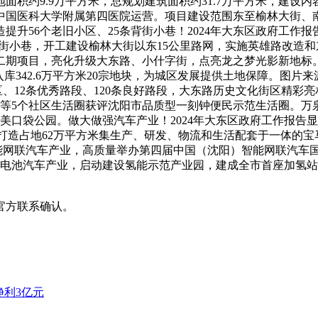
面积约9.9万平方米，总规划建筑面积约31.7万平方米，建设
中国医科大学附属第四医院运营。项目建设范围东至榆林大街、
升56个老旧小区、25条背街小巷！2024年大东区政府工作
条背街小巷，开工建设榆林大街以东15公里路网，实施英雄路改造
期项目，亮化升级大东路、小什字街，点亮龙之梦光影新地标。
342.6万平方米20宗地块，为城区发展提供土地保障。图片来源
街区、12条优秀路段、120条良好路段，大东路历史文化街区精
樾等5个社区生活圈获评沈阳市品质型一刻钟便民示范生活圈。万
最美口袋公园。做大做强汽车产业！2024年大东区政府工作报
打造占地62万平方米集生产、研发、物流和生活配套于一体的
智能网联汽车产业，高质量举办第四届中国（沈阳）智能网联汽车
燃料电池汽车产业，启动建设氢能示范产业园，建成全市首座加氢
官方联系确认。
净利3亿元