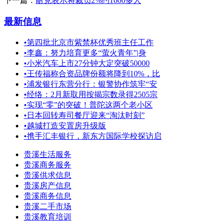
下一篇：
耐克表示将裁员2%约1600多人
最新信息
•
第四批北京市紫禁杯优秀班主任工作
•
李鑫：努力培育更多“萤火青年”|身
•
小米汽车上市27分钟大定突破50000
•
王传福称合资品牌份额将降到10%，比
•
浦发银行东营分行：银警协作筑牢“安
•
经络：2月新取用按揭宗数录得2505宗
•
实现“零”的突破！普陀这两个老小区
•
日本回转寿司餐厅迎来“淘汰时刻”
•
越城打造安置房升级版
•
携手汇丰银行，新东方国际学校探访启
贵溪生活服务
贵溪商务服务
贵溪供求信息
贵溪房产信息
贵溪商务信息
贵溪二手市场
贵溪教育培训