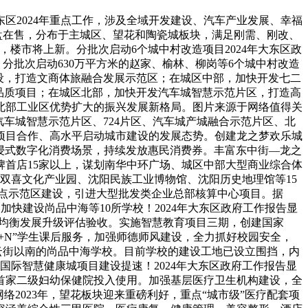
东区2024年重点工作，涉及全域开发建设、汽车产业发展、幸福
盘在售，分布于主城区、望花和陶瓷城板块，满足刚需、刚改、
，楼市将上新。分批次启动6个城中村改造项目2024年大东区政
分批次启动630万平方米的赵家、榆林、柳岗等6个城中村改造
设，打造文商体旅融合发展示范区；在城区中部，加快开发七二
品质项目；在城区北部，加快开发汽车城智慧示范片区，打造高
北部工业区优势扩大的振兴发展新格局。图片来源于网络值得关
介汽车城智慧示范片区、724片区、汽车城产城融合示范片区、北
项目合作、高水平启动城市建设的发展态势。创建龙之梦欢乐城
新沉浸式数字化消费场景，持续发放惠民消费券。丰富东中街—龙之
首店15家以上，谋划南华中环广场、城区中部大型商业综合体
双喜文化产业园、沈阳民族工业博物馆、沈阳历史地理馆等15
点示范区建设，引进大型批发类企业总部核算中心项目。据
加快建设尚品中海等10所学校！2024年大东区政府工作报告显
育均衡发展升级评估验收。实施智慧教育项目三期，创建国家
2+N”学生课后服务，加强师德师风建设，全力抓好校园安全，
凌云街以南的尚品中海学校。目前学校的建设工地已设立围挡，内
国际智慧健康城项目建设提速！2024年大东区政府工作报告显
首家二级妇幼保健院投入使用。加强基层医疗卫生机构建设，全
2023年，望花板块迎来重磅利好，重点“城市级”医疗配套项