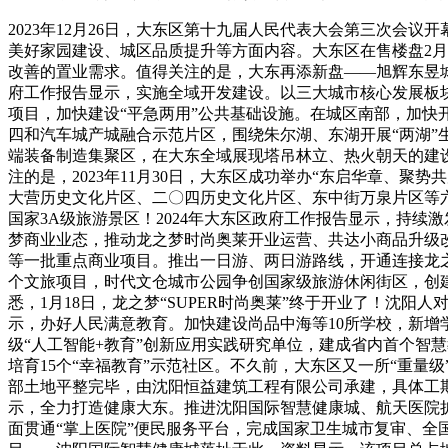
2023年12月26日，大东区第十九届人民代表大会第三次会
美好家园建设、城区品质提升等方面内容。大东区在售楼盘2月
改善的置业需求。值得关注的是，大东再添新盘——旭辉东昱城，
府工作报告显示，实施全域开发建设。以三大城市核心发展板块为
项目，加快建设“平急两用”公共基础设施。在城区南部，加
四和汽车城产城融合示范片区，围绕朱尔湖、东湖开展“两湖
端装备制造集聚区，在大东全域展现塔吊林立、热火朝天的建
注的是，2023年11月30日，大东区成功举办“东启华章、
大营历史文化片区、二〇四历史文化片区、东中街万泉片区等
国家3A级旅游景区！2024年大东区政府工作报告显示，持续
梦商业业态，推动龙之梦时尚奥莱开业运营、共达小商品升级
等一批重点商业项目。推出一日游、两日游路线，开通连接龙之
个文旅项目，时代文仓城市公园争创国家级旅游休闲街区，创
悉，1月18日，龙之梦“SUPER时尚奥莱”终于开业了！沈
示，办好人民满意教育。加快建设尚品中海等10所学校，新增
级“人工智能+教育”创新应用实践研究单位，建成省内首个智慧
培育15个“幸福教育”示范社区。不久前，大东区又一所“重
部土地平整完毕，由沈阳恒益建筑工程有限公司承建，具体工期
示，全力打造健康大东。推进沈阳国际智慧健康城、航天医院
面贯通“掌上医院”便民服务平台，完成国家卫生城市复审、全