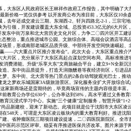
议开幕，大东区人民政府区长王林祥作政府工作报告，其中明确了大
最新价格一览仅供参考 以开发商公布为准目前，大东区仅10余
去年还成交凌云三期、东湖西-2、轩兴四路北-2-1，三宗宅地
引领，开发建设覆盖大东全域、总投资453.3亿元的6大片区，
快开发东中街万泉和北大营历史文化片区，力争二〇四片区开工建
”生态整治，重点推进城市公园、文旅综合体、高端会议酒店等高
设场景，形成南部老城区品质升级、中部待开发空间快速崛起、
聚势共赢——六大重点片区推介发布会”。此次大会，大东区重点推
六大片区，充分展示了大东区高起点谋划空间布局、高标准推进
激发消费潜能。升级“乐享大东”文商旅融合平台，建立9+N全
改造、东中街品质提升，打造天润微醺巷等夜经济街区，引进品牌
梦、东中街、北大营等热门景点的2条自动驾驶观光巴士，推动
建龙之梦欢乐城国家3A级旅游景区。深化服务业扩大开放综合试
阳人对这家新商场还是蛮期待的，毕竟商场宣传的主题内容很是丰富。
学前教育公办学位630个，公办率达到58%，高水平通过义务教
教育沉浸式学习中心。实施“三个健康”定制服务，智慧升级“1+
量级”尚品新建校，迎来了新动态。此项目就是位于沈阳市大东区
在548天，可谓是大东区凌云板块内的重大教育利好。推进沈阳
扩建、省肿瘤医院三期项目建设提速，二〇四医院新院区、全市
国中医药示范区评审。稳妥有序推进医保共济改革。图片来源于网络