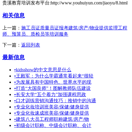
贵溪教育培训发布平台:http://www.youhuiyun.com/jiaoyu/8.html
相关信息
上一篇：
施工员证质量员证报考建筑/房产/物业提供监理工程
师、预算员、质检员等培训服务
下一篇：
返回列表
最新信息
•
kidsshow的中文意思是什么
•
王殿军：为什么学霸通常看起来“很轻
•
为发展具有中国特色、世界水平的现
•
打造“大国良师”！图解教师队伍建设
•
长安大学“五个着力”加强课程思政
•
口才训练营销沟通技巧：推销中的沟通
•
专业化妆培训班美容/保健/健身提供
•
专业化妆速成班美容/保健/健身提供
•
建筑八大员工程师职称建筑/房产/物
•
初级会计职称、中级会计职称、会计