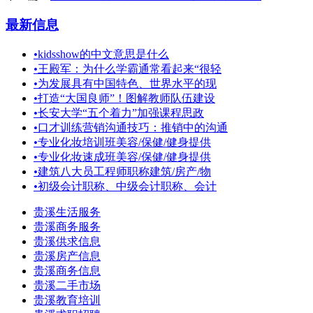
最新信息
•
kidsshow的中文意思是什么
•
王殿军：为什么学霸通常看起来“很轻
•
为发展具有中国特色、世界水平的现
•
打造“大国良师”！图解教师队伍建设
•
长安大学“五个着力”加强课程思政
•
口才训练营销沟通技巧：推销中的沟通
•
专业化妆培训班美容/保健/健身提供
•
专业化妆速成班美容/保健/健身提供
•
建筑八大员工程师职称建筑/房产/物
•
初级会计职称、中级会计职称、会计
贵溪生活服务
贵溪商务服务
贵溪供求信息
贵溪房产信息
贵溪商务信息
贵溪二手市场
贵溪教育培训