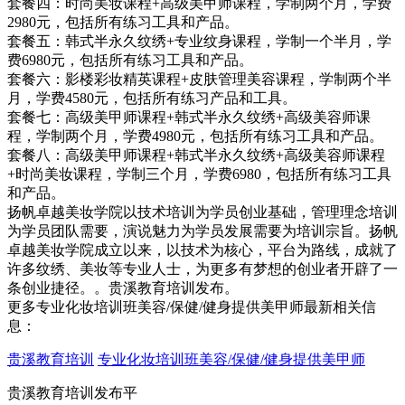
套餐四：时尚美妆课程+高级美甲师课程，学制两个月，学费
2980元，包括所有练习工具和产品。
套餐五：韩式半永久纹绣+专业纹身课程，学制一个半月，学
费6980元，包括所有练习工具和产品。
套餐六：影楼彩妆精英课程+皮肤管理美容课程，学制两个半
月，学费4580元，包括所有练习产品和工具。
套餐七：高级美甲师课程+韩式半永久纹绣+高级美容师课
程，学制两个月，学费4980元，包括所有练习工具和产品。
套餐八：高级美甲师课程+韩式半永久纹绣+高级美容师课程
+时尚美妆课程，学制三个月，学费6980，包括所有练习工具
和产品。
扬帆卓越美妆学院以技术培训为学员创业基础，管理理念培训
为学员团队需要，演说魅力为学员发展需要为培训宗旨。扬帆
卓越美妆学院成立以来，以技术为核心，平台为路线，成就了
许多纹绣、美妆等专业人士，为更多有梦想的创业者开辟了一
条创业捷径。。贵溪教育培训发布。
更多专业化妆培训班美容/保健/健身提供美甲师最新相关信
息：
贵溪教育培训
专业化妆培训班美容/保健/健身提供美甲师
贵溪教育培训发布平