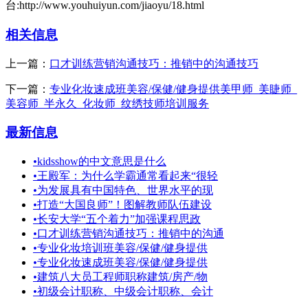
台:http://www.youhuiyun.com/jiaoyu/18.html
相关信息
上一篇：
口才训练营销沟通技巧：推销中的沟通技巧
下一篇：
专业化妆速成班美容/保健/健身提供美甲师_美睫师_
美容师_半永久_化妆师_纹绣技师培训服务
最新信息
•
kidsshow的中文意思是什么
•
王殿军：为什么学霸通常看起来“很轻
•
为发展具有中国特色、世界水平的现
•
打造“大国良师”！图解教师队伍建设
•
长安大学“五个着力”加强课程思政
•
口才训练营销沟通技巧：推销中的沟通
•
专业化妆培训班美容/保健/健身提供
•
专业化妆速成班美容/保健/健身提供
•
建筑八大员工程师职称建筑/房产/物
•
初级会计职称、中级会计职称、会计