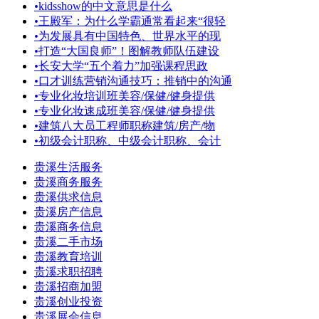
•
kidsshow的中文意思是什么
•
王殿军：为什么学霸通常看起来“很轻
•
为发展具有中国特色、世界水平的现
•
打造“大国良师”！图解教师队伍建设
•
长安大学“五个着力”加强课程思政
•
口才训练营销沟通技巧：推销中的沟通
•
专业化妆培训班美容/保健/健身提供
•
专业化妆速成班美容/保健/健身提供
•
建筑八大员工程师职称建筑/房产/物
•
初级会计职称、中级会计职称、会计
贵溪生活服务
贵溪商务服务
贵溪供求信息
贵溪房产信息
贵溪商务信息
贵溪二手市场
贵溪教育培训
贵溪求职招聘
贵溪招商加盟
贵溪创业投资
贵溪展会信息