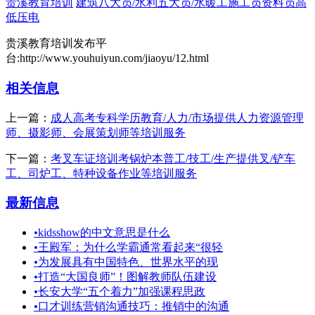
贵溪教育培训
建筑八大员/水利五大员/水暖工施工员资料员高
低压电
贵溪教育培训发布平
台:http://www.youhuiyun.com/jiaoyu/12.html
相关信息
上一篇：
成人高考专科学历教育/人力/市场提供人力资源管理
师、摄影师、会展策划师等培训服务
下一篇：
考叉车证培训考锅炉本普工/技工/生产提供叉/铲车
工、司炉工、特种设备作业等培训服务
最新信息
•
kidsshow的中文意思是什么
•
王殿军：为什么学霸通常看起来“很轻
•
为发展具有中国特色、世界水平的现
•
打造“大国良师”！图解教师队伍建设
•
长安大学“五个着力”加强课程思政
•
口才训练营销沟通技巧：推销中的沟通