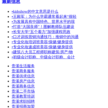
最新信息
•
kidsshow的中文意思是什么
•
王殿军：为什么学霸通常看起来“很轻
•
为发展具有中国特色、世界水平的现
•
打造“大国良师”！图解教师队伍建设
•
长安大学“五个着力”加强课程思政
•
口才训练营销沟通技巧：推销中的沟通
•
专业化妆培训班美容/保健/健身提供
•
专业化妆速成班美容/保健/健身提供
•
建筑八大员工程师职称建筑/房产/物
•
初级会计职称、中级会计职称、会计
贵溪生活服务
贵溪商务服务
贵溪供求信息
贵溪房产信息
贵溪商务信息
贵溪二手市场
贵溪教育培训
贵溪求职招聘
贵溪招商加盟