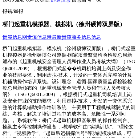
报错/举报
桥门起重机模拟器、模拟机（徐州硕博双屏版）
贵溪信息网
贵溪信息港
最新贵溪商务信息信息
桥门起重机模拟器、模拟机（徐州硕博双屏版），桥门式起重
机模拟器是徐州硕博公司遵循-国家质量监督检验检疫总局新
颁布的《起重机械安全管理人员和作业人员考核大纲》（TSG
Q6001-2009），根据桥门式起��机司机培训上岗及安全作
业的技能要求，利用虚拟-技术，开发的一套体系完整的计算
机辅助操作培训系统。设计理念：遵循-国家质量监督检验检
疫总局新颁布的《起重机械安全管理人员和作业人员考核大
纲》（TSG Q6001-2009），根据桥门式起重机司机培训上岗
及安全作业的技能要求，利用虚拟-技术，开发的一套体系完
整的计算机辅助操作培训系统，主要用于工程机械驾驶员的训
练、考核，解决了培训过程中的成本高、危险性一系列问
题。。系统软件：桥门式起重机模拟器采用-的操作控制台、-
操纵主令等控制操作设备，-教学软件由“实操训练”、“理论文
档”、“视频教学”、“起重吊运指挥信号”等功能模块组成，可