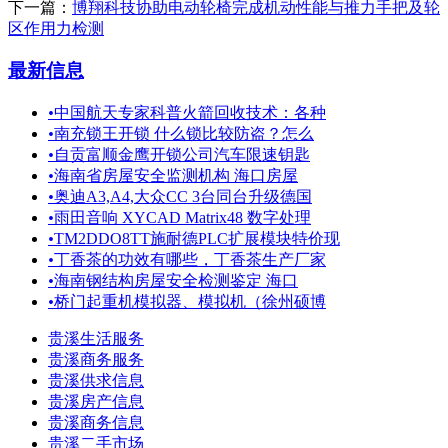
下一篇：
博翔科技协助电动轮椅完成机动性能与推力手把及轮
区作用力检测
最新信息
•
中国航天专家科普火箭回收技术：各种
•
南充锁王开锁 什么锁比较防盗？怎么
•
自贡富顺金鹰开锁公司汽车限速钥匙
•
海南省房屋安全监测机构 海口房屋
•
奥迪A3,A4,大众CC 3台同台升级德国
•
雨田音响 XYCAD Matrix48 数字处理
•
TM2DDO8TT施耐德PLC扩展模块特价现
•
丁香茶的功效有哪些，丁香茶生产厂家
•
海南钢结构房屋安全检测鉴定 海口
•
桥门起重机模拟器、模拟机（徐州硕博
贵溪生活服务
贵溪商务服务
贵溪供求信息
贵溪房产信息
贵溪商务信息
贵溪二手市场