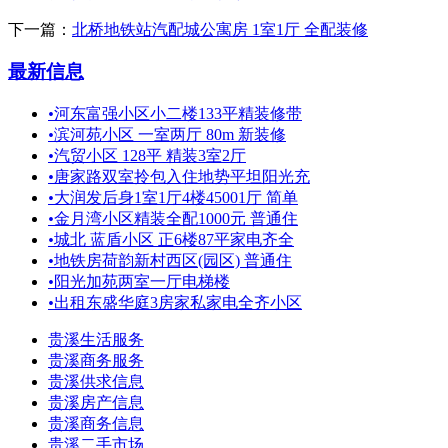
下一篇：
北桥地铁站汽配城公寓房 1室1厅 全配装修
最新信息
•
河东富强小区小二楼133平精装修带
•
滨河苑小区 一室两厅 80m 新装修
•
汽贸小区 128平 精装3室2厅
•
唐家路双室拎包入住地势平坦阳光充
•
大润发后身1室1厅4楼45001厅 简单
•
金月湾小区精装全配1000元 普通住
•
城北 蓝盾小区 正6楼87平家电齐全
•
地铁房荷韵新村西区(园区) 普通住
•
阳光加苑两室一厅电梯楼
•
出租东盛华庭3房家私家电全齐小区
贵溪生活服务
贵溪商务服务
贵溪供求信息
贵溪房产信息
贵溪商务信息
贵溪二手市场