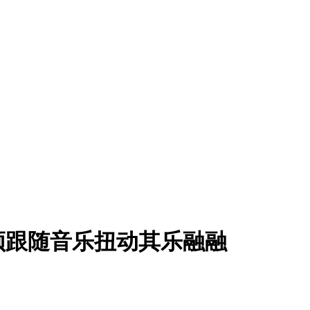
频跟随音乐扭动其乐融融