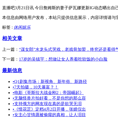
直播吧3月21日讯 今日詹姆斯的妻子萨瓦娜更新IG动态晒
本信息由网络用户发布，
本站只提供信息展示，内容详情请与
标签 :
休闲娱乐
相关文章
上一篇：
“谋女郎”水龙头式哭戏，老戏骨加盟，终究还是看得
下一篇：
17岁的吴镇宇：想做让女人养着吃软饭的小白脸
最新信息
•
Q1剧集市场：新视角、新年俗、新路径
•
7天拍摄，10天暴富？！
•
电影《哥斯拉大战金刚2：帝国崛起》
•
无脑怪兽片拍好看，不是你想的那么容
•
支持俄方的网友现在真的是欲哭无泪
•
《惜花芷》定档4月2日开播，张婧仪出
•
女主心甘情愿被偷窥的真相，让人泪目