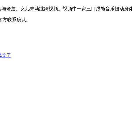
出自己与老詹、女儿朱莉跳舞视频。视频中一家三口跟随音乐扭动身
官方联系确认。
气笑了