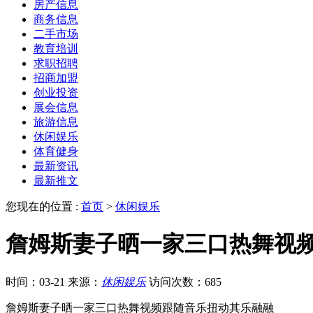
房产信息
商务信息
二手市场
教育培训
求职招聘
招商加盟
创业投资
展会信息
旅游信息
休闲娱乐
体育健身
最新资讯
最新推文
您现在的位置 :
首页
>
休闲娱乐
詹姆斯妻子晒一家三口热舞视
时间：03-21
来源：
休闲娱乐
访问次数：685
詹姆斯妻子晒一家三口热舞视频跟随音乐扭动其乐融融