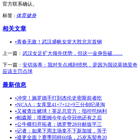
官方联系确认。
标签 :
体育健身
相关文章
•
青春无敌！武汉盛帆女篮大胜北京首钢
上一篇：
武汉女足扩大领先优势，但这一金身告破……
下一篇：
安切洛蒂：我对失点感到愤怒，是因为我说莫德里奇
应该主罚点球
最新信息
•
冲突！施罗德手打到杰伦史密斯前者吃
•
NCAA：女库里41+7+12+9三分创纪录淘
•
又被查出赌球！英足总官方：指控托纳利
•
帕森斯：塔图姆今年会夺冠他还有之后
•
公牛横扫开拓者：德罗赞28分献扳平三
•
记者：如果下周主场拿不下新加坡，等于
•
谁更全面？赛季同样60场，25岁东契奇20