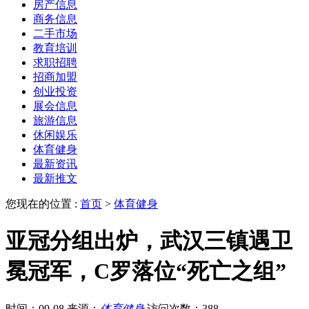
房产信息
商务信息
二手市场
教育培训
求职招聘
招商加盟
创业投资
展会信息
旅游信息
休闲娱乐
体育健身
最新资讯
最新推文
您现在的位置 :
首页
>
体育健身
亚冠分组出炉，武汉三镇遇卫
冕冠军，C罗落位“死亡之组”
时间：09-08
来源：
体育健身
访问次数：388