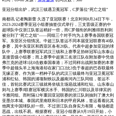
亚冠分组出炉，武汉三镇遇卫冕冠军，C罗落位“死亡之组”
南都讯 记者陶新蕾 久违了亚冠联赛！北京时间8月24日下午，
2023-2024赛季亚冠小组赛抽签仪式举行，三支晋级正赛的中
超球队中仅浙江队签运稍好一些，而C罗领衔的利雅得胜利则
被分到了“死亡之组”——同组三个对手均为上赛季各国联赛冠
军。东亚区分组情况。中超三队签运不同本届亚冠联赛有40队
参赛，其中东亚区和西亚区各有20队。代表中超参加亚冠的球
队中，上赛季联赛冠军武汉三镇和上赛季足协杯冠军山东泰山
直接晋级小组赛；而上赛季中超第三名浙江队在附加赛中凭借
弗兰克的进球1比0击败泰国泰港；不过同样出战附加赛的本赛
季中超领头羊上海海港却在家门口2比3负于泰超的巴吞联最终
无缘正赛。作为第一档种子队的武汉三镇最终与亚冠卫冕冠军
浦和红钻、韩国的浦项制铁以及越南河内三队同组，签运不
佳，首轮比赛武汉三镇就将坐镇主场迎战浦和红钻。山东泰山
则与上赛季J联赛冠军横滨水手、韩国的仁川联以及菲律宾的
卡雅同组。而时隔12年重回亚冠联赛的浙江队则抽到了澳大利
亚墨尔本城、泰国武里南联和日本的甲府风林，签运看着比其
他两支中国球队好一些。不过浙江队自身实力有限，每场都是
恶战，出线不易。根据赛程，亚冠小组赛从9月19日开始，小