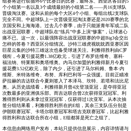
组赛将进行双循环6个比赛日的比赛，最终东、西亚区各自的5
个小组第一名以及3个成绩最好的小组第二名——共16支球队
晋级淘汰赛。这和从前的每个大区4个小组、每组出线2支球队
完全不同。中超球队上一次晋级亚冠淘汰赛还是2020赛季的北
京国安和上海海港。过去几个赛季，由于只能派青年军或二队
出战亚冠联赛，中超球队在“练兵”中多上演“惨案”，让球迷心
痛不已。这一次，以最强阵容出战亚冠联赛的中超Big3会交出
怎样的答卷？西亚区分组情况。沙特三雄虎视眈眈西亚赛区因
巨星云集的沙特三雄这次也备受球迷关注。利雅得胜利由C罗
领衔，今夏引援花费1.38亿欧元，引进了布罗佐维奇、塞科·
福法纳、特莱斯和奥塔维奥。内马尔加盟的利雅得新月今夏引
援花费3.52亿欧元，除了内少，还引进了马尔科姆、鲁本·内
维斯、米特洛维奇、布努、库利巴利等一众强援。目前正瞄准
萨拉赫的吉达联合今夏则签入了本泽马、坎特、若塔和法比尼
奥。从历史战绩看，利雅得新月曾4次登顶亚冠，是夺得亚冠
次数最多的亚洲俱乐部。而吉达联合曾2次获得亚冠冠军。利
雅得胜利则从未拿过亚冠冠军，仅获得过1次亚军。从本次抽
签分组结果看，利雅得胜利所在的E组，其余三支队伍分别是
伊朗联赛冠军、卡塔尔联赛冠军和塔吉克联赛冠军，比起利雅
得胜利和吉达联合所在小组，E组都算是死亡之组了。
本信息由网络用户发布，
本站只提供信息展示，内容详情请与